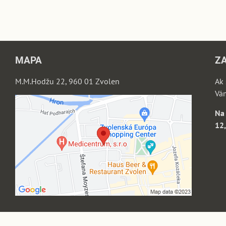
MAPA
Z
M.M.Hodžu 22, 960 01 Zvolen
Ak 
Vá
Na 
12