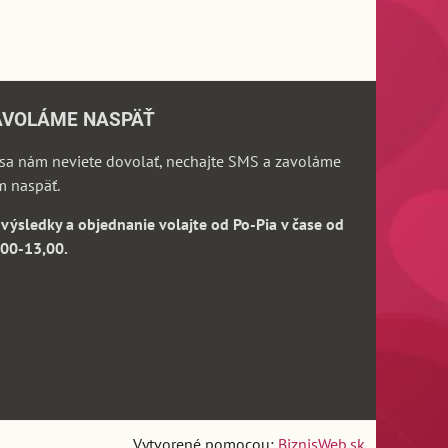
AVOLÁME NASPÄŤ
sa nám neviete dovolať, nechajte SMS a zavoláme
m naspäť.
výsledky a objednanie volajte od Po-Pia v čase od
,00-13,00.
Vytvorené pomocou:
BiznisWeb.sk