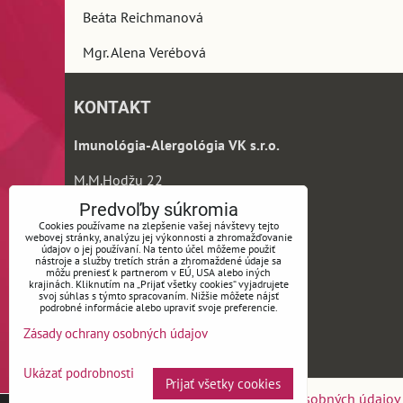
Beáta Reichmanová
Mgr. Alena Verébová
KONTAKT
Imunológia-Alergológia VK s.r.o.
M.M.Hodžu 22
960 01 Zvolen
Predvoľby súkromia
Cookies používame na zlepšenie vašej návštevy tejto
Telefón:
webovej stránky, analýzu jej výkonnosti a zhromažďovanie
údajov o jej používaní. Na tento účel môžeme použiť
0911 716 171
nástroje a služby tretích strán a zhromaždené údaje sa
môžu preniesť k partnerom v EÚ, USA alebo iných
krajinách. Kliknutím na „Prijať všetky cookies“ vyjadrujete
svoj súhlas s týmto spracovaním. Nižšie môžete nájsť
E-mail:
podrobné informácie alebo upraviť svoje preferencie.
alergologiazv@gmail.com
Zásady ochrany osobných údajov
Ukázať podrobnosti
Prijať všetky cookies
Predvoľby súkromia
Zásady ochrany osobných údajov