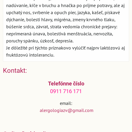
nadúvanie, kŕče v bruchu a hnačka po prijme potravy, ale aj
upchatý nos, svrbenie a opuch pier, jazyka, kašeľ, pískavé
dýchanie, bolesti hlavy, migréna, zmeny krvného tlaku,
búšenie srdca, závrat, strata vedomia chronické prejavy:
neprimeraná únava, bolestivá menštruácia, nervozita,
poruchy spánku, úzkosť, depresia.
Je dôležité pri týchto príznakovo vylúčiť najprv laktózovú aj
fruktózovú intoleranciu.
Kontakt:
Telefónne číslo
0911 716 171
email:
alergologiazv@gmail.com