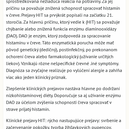
sprostredkovaná nežiadúca reakcia na potraviny. Za jej
príčinu sa považuje znížená schopnosť spracovať histamín
v čreve. Prejavy HIT sa prvýkrát popísali na začiatku 21.
storočia. Za hlavnú príčinu, ktorý vedie k (HIT) sa považuje
chýbanie alebo znížená funkcia enzýmu diaminooxidázy
(DAO). DAO je enzým, ktorý zodpovedá za spracovanie
histamínu v čreve. Táto enzymatická porucha môže mať
pôvod genetický (dedičný), postinfekčný, po prekonanom
ochorení čreva alebo farmakologický (užívanie určitých
liekov). Vznikajú rôzne nešpecifické črevné .iné symptómy.
Diagnóza sa zvyčajne realizuje po vylúčení alergie a zahŕňa
viac ako jeden klinický príznak.
Zlepšenie klinických prejavov nastáva hlavne po dodržaní
nízkohistamínovej diéty. Doporučuje sa aj užívanie enzýmu
DAO za účelom zvýšenia schopnosti čreva spracovať v
strave prijatý histamín.
Klinické prejavy HIT: rýcho nastupujúce prejavy: svrbenie a
začervenanie pokožky, tvorba žihľavkových pupencov,